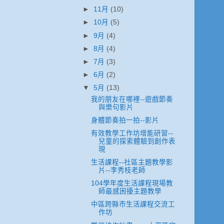
►
11月
(10)
►
10月
(5)
►
9月
(4)
►
8月
(4)
►
7月
(3)
►
6月
(2)
▼
5月
(13)
我的朋友在哪裡--遊戲節奏
與樂句影片
身體節奏拍一拍--影片
有效教學工作坊增能研習--
兒童的探索體驗到創作表
現
生活課程--社區主題教學影
片--李秀枝老師
104學年度生活課程現場教
師最感困擾主題教學
中區跨縣市生活課程交流工
作坊