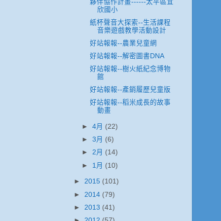
夥伴協作計畫------太平區宜
欣國小
紙杯聲音大探索--生活課程
音樂遊戲教學活動設計
好站報報--農業兒童網
好站報報--解密圖書DNA
好站報報--樹火紙紀念博物
館
好站報報--產銷履歷兒童版
好站報報--稻米成長的故事
動畫
►
4月
(22)
►
3月
(6)
►
2月
(14)
►
1月
(10)
►
2015
(101)
►
2014
(79)
►
2013
(41)
►
2012
(57)