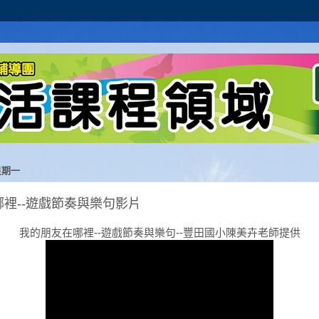
星期一
裡--遊戲節奏與樂句影片
我的朋友在哪裡--遊戲節奏與樂句--豐田國小陳美卉老師提供