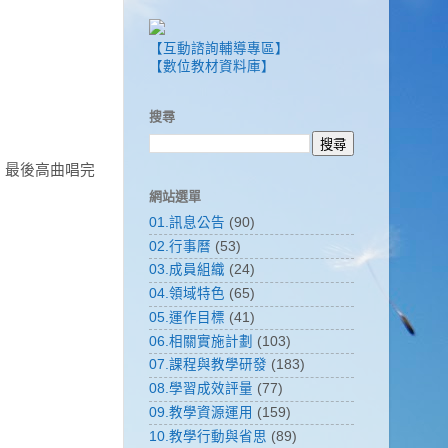
【互動諮詢輔導專區】
【數位教材資料庫】
搜尋
，最後高曲唱完
網站選單
01.訊息公告
(90)
02.行事曆
(53)
03.成員組織
(24)
04.領域特色
(65)
05.運作目標
(41)
06.相關實施計劃
(103)
07.課程與教學研發
(183)
08.學習成效評量
(77)
09.教學資源運用
(159)
10.教學行動與省思
(89)