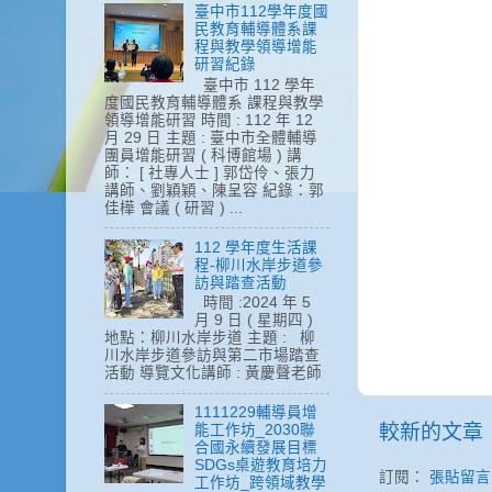
臺中市112學年度國
民教育輔導體系課
程與教學領導增能
研習紀錄
臺中市 112 學年
度國民教育輔導體系 課程與教學
領導增能研習 時間 : 112 年 12
月 29 日 主題 : 臺中市全體輔導
團員增能研習 ( 科博館場 ) 講
師： [ 社專人士 ] 郭岱伶、張力
講師、劉穎穎、陳呈容 紀錄：郭
佳樺 會議 ( 研習 ) ...
112 學年度生活課
程-柳川水岸步道參
訪與踏查活動
時間 :2024 年 5
月 9 日 ( 星期四 )
地點：柳川水岸步道 主題 : 柳
川水岸步道參訪與第二市場踏查
活動 導覽文化講師 : 黃慶聲老師
1111229輔導員增
較新的文章
能工作坊_2030聯
合國永續發展目標
SDGs桌遊教育培力
訂閱：
張貼留言 (
工作坊_跨領域教學