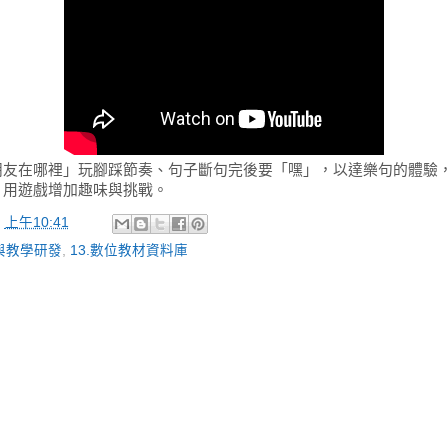
朋友在哪裡」玩腳踩節奏、句子斷句完後要「嘿」，以達樂句的體驗
，用遊戲增加趣味與挑戰。
於
上午10:41
程與教學研發
,
13.數位教材資料庫