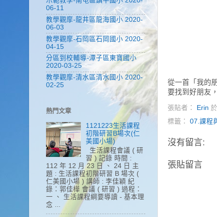
示範教學-南屯區鎮平國小 2020-
06-11
教學觀摩-龍井區龍海國小 2020-
06-03
教學觀摩-石岡區石岡國小 2020-
04-15
分區到校輔導-潭子區東寶國小
2020-03-25
教學觀摩-清水區清水國小 2020-
從一首「我的
02-25
要找到好朋友
張貼者：
Erin
熱門文章
標籤：
07.課
1121223生活課程
初階研習B場次(仁
沒有留言:
美國小場)
生活課程會議 ( 研
習 ) 記錄 時間 :
張貼留言
112 年 12 月 23 日 、 24 日 主
題 : 生活課程初階研習 B 場次 (
仁美國小場 ) 講師 : 李佳穎 紀
錄：郭佳樺 會議 ( 研習 ) 過程：
一 、 生活課程綱要導讀 - 基本理
念 ...