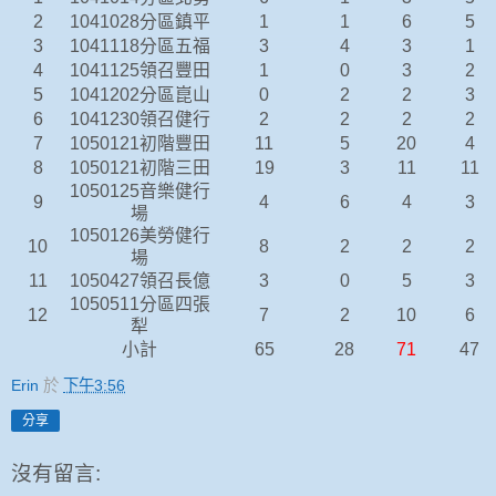
2
1041028分區鎮平
1
1
6
5
3
1041118分區五福
3
4
3
1
4
1041125領召豐田
1
0
3
2
5
1041202分區崑山
0
2
2
3
6
1041230領召健行
2
2
2
2
7
1050121初階豐田
11
5
20
4
8
1050121初階三田
19
3
11
11
1050125音樂健行
9
4
6
4
3
場
1050126美勞健行
10
8
2
2
2
場
11
1050427領召長億
3
0
5
3
1050511分區四張
12
7
2
10
6
犁
小計
65
28
71
47
Erin
於
下午3:56
分享
沒有留言: