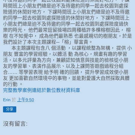
時間班上小朋友們總是迫不及待邀約同學一起去校園到處探
險道的休閒好地方， 下課時間班上小朋友們總是迫不及待邀
約同學一起去校園到處探險道的休閒好地方， 下課時間班上
小朋友們總是迫不及待邀約同學一起去校園到處探險度過快
樂的時光， 他們最常逗留操場四周種植許多棵榕樹因此， 榕
樹 在不知覺中， 成為他們最熟悉 也最感親切的樹朋友，於是
我們設計了本次主題課程─「榕」華富貴。
本主題課程包含八 個活動 ，以課程統整為架構， 提供 小
朋友 豐富的學習經驗，以體活 動 為核心，規畫有趣的學習
活，以多元評量為方向，兼顧認知情意與技能的檢核從小朋
友的學習單、表演作品展示、以及上課問答遊戲過程分組
合…… 等學習表現 給予明 確的回饋， 提升學習成效使小朋
友 更加喜歡自然環境中的事物，並能對愛護大自然採取具體
的行動 。
完整教學案例連結於數位教材資料庫
Erin
於
上午9:50
分享
沒有留言: