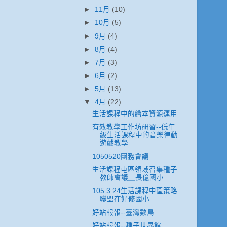
►
11月
(10)
►
10月
(5)
►
9月
(4)
►
8月
(4)
►
7月
(3)
►
6月
(2)
►
5月
(13)
▼
4月
(22)
生活課程中的繪本資源運用
有效教學工作坊研習--低年
級生活課程中的音樂律動
遊戲教學
1050520團務會議
生活課程屯區領域召集種子
教師會議＿長億國小
105.3.24生活課程中區策略
聯盟在好修國小
好站報報--臺灣數鳥
好站報報--種子世界館