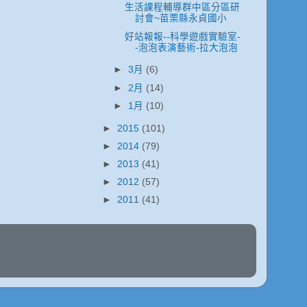
生活課程輔導群中區分區研
討會~苗栗縣永貞國小
好站報報--科學遊戲實驗室-
-泡泡表演藝術-拉大泡泡
►
3月
(6)
►
2月
(14)
►
1月
(10)
►
2015
(101)
►
2014
(79)
►
2013
(41)
►
2012
(57)
►
2011
(41)