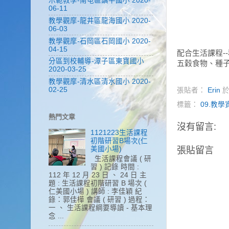
示範教學-南屯區鎮平國小 2020-
06-11
教學觀摩-龍井區龍海國小 2020-
06-03
教學觀摩-石岡區石岡國小 2020-
04-15
配合生活課程-
分區到校輔導-潭子區東寶國小
五穀食物、種
2020-03-25
教學觀摩-清水區清水國小 2020-
02-25
張貼者：
Erin
標籤：
09.教
熱門文章
沒有留言:
1121223生活課程
初階研習B場次(仁
張貼留言
美國小場)
生活課程會議 ( 研
習 ) 記錄 時間 :
112 年 12 月 23 日 、 24 日 主
題 : 生活課程初階研習 B 場次 (
仁美國小場 ) 講師 : 李佳穎 紀
錄：郭佳樺 會議 ( 研習 ) 過程：
一 、 生活課程綱要導讀 - 基本理
念 ...