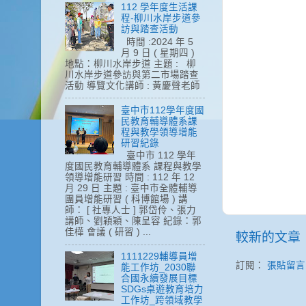
112 學年度生活課
程-柳川水岸步道參
訪與踏查活動
時間 :2024 年 5
月 9 日 ( 星期四 )
地點：柳川水岸步道 主題 : 柳
川水岸步道參訪與第二市場踏查
活動 導覽文化講師 : 黃慶聲老師
臺中市112學年度國
民教育輔導體系課
程與教學領導增能
研習紀錄
臺中市 112 學年
度國民教育輔導體系 課程與教學
領導增能研習 時間 : 112 年 12
月 29 日 主題 : 臺中市全體輔導
團員增能研習 ( 科博館場 ) 講
師： [ 社專人士 ] 郭岱伶、張力
講師、劉穎穎、陳呈容 紀錄：郭
佳樺 會議 ( 研習 ) ...
較新的文章
1111229輔導員增
訂閱：
張貼留言 (
能工作坊_2030聯
合國永續發展目標
SDGs桌遊教育培力
工作坊_跨領域教學