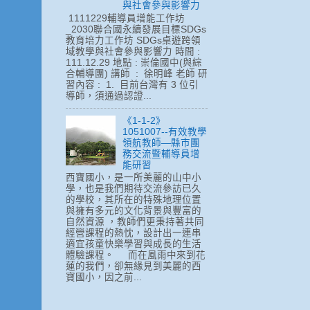
與社會參與影響力
1111229輔導員增能工作坊
_2030聯合國永續發展目標SDGs
教育培力工作坊 SDGs桌遊跨領
域教學與社會參與影響力 時間 :
111.12.29 地點 : 崇倫國中(與綜
合輔導團) 講師 : 徐明峰 老師 研
習內容 : 1. 目前台灣有 3 位引
導師，須通過認證...
《1-1-2》
1051007--有效教學
領航教師—縣市團
務交流暨輔導員增
能研習
西寶國小，是一所美麗的山中小
學，也是我們期待交流參訪已久
的學校，其所在的特殊地理位置
與擁有多元的文化背景與豐富的
自然資源 ，教師們更秉持著共同
經營課程的熱忱，設計出一連串
適宜孩童快樂學習與成長的生活
體驗課程。 而在風雨中來到花
蓮的我們，卻無緣見到美麗的西
寶國小，因之前...