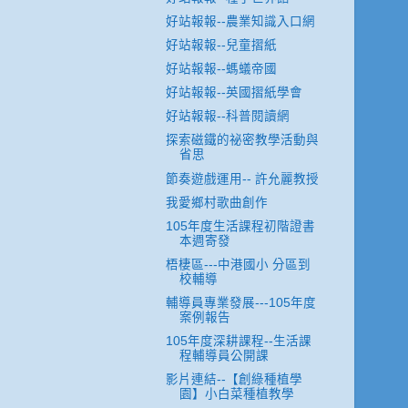
好站報報--農業知識入口網
好站報報--兒童摺紙
好站報報--螞蟻帝國
好站報報--英國摺紙學會
好站報報--科普閱讀網
探索磁鐵的祕密教學活動與
省思
節奏遊戲運用-- 許允麗教授
我愛鄉村歌曲創作
105年度生活課程初階證書
本週寄發
梧棲區---中港國小 分區到
校輔導
輔導員專業發展---105年度
案例報告
105年度深耕課程--生活課
程輔導員公開課
影片連結--【創綠種植學
園】小白菜種植教學