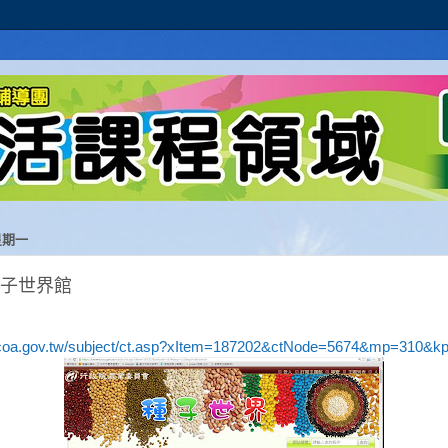
星期一
種子世界館
.coa.gov.tw/subject/ct.asp?xItem=187202&ctNode=5674&mp=310&k