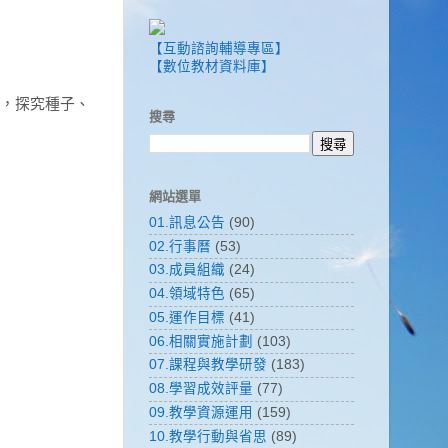
【互動諮詢輔導專區】
【數位教材資料庫】
紹，探究種子、
搜尋
網站選單
01.訊息公告
(90)
02.行事曆
(53)
03.成員組織
(24)
04.領域特色
(65)
05.運作目標
(41)
06.相關實施計劃
(103)
07.課程與教學研發
(183)
08.學習成效評量
(77)
09.教學資源運用
(159)
10.教學行動與省思
(89)