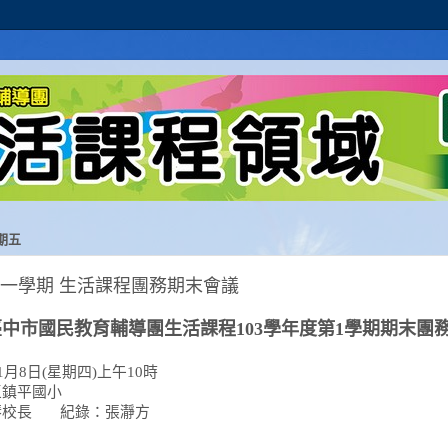
星期五
第一學期 生活課程團務期末會議
臺中市國民教育輔導團生活課程
103
學年度第
1
學期期末團
1
月
8
日
(
星期四
)
上午
10
時
區鎮平國小
琴校長
紀錄：張瀞方