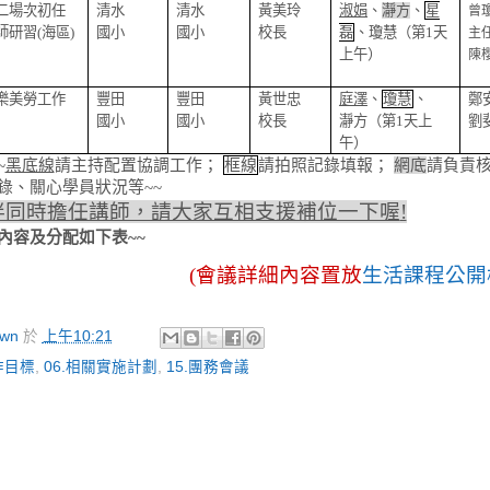
二場次初任
清水
清水
黃美玲
淑娟
、
瀞方
、
星
曾
師研習
(
海區
)
國小
國小
校長
磊
、瓊慧（第
1
天
主
上午）
陳
樂美勞工作
豐田
豐田
黃世忠
庭澤
、
瓊慧
、
鄭
國小
國小
校長
瀞方（第
1
天上
劉
午）
~
黑底線
請主持配置協調工作；
框線
請拍照記錄填報；
網底
請負責
錄、關心學員狀況等
~~
伴同時擔任講師，請大家互相支援補位一下喔
!
內容及分配如下表~~
(會議詳細內容置放
生活課程公開
wn
於
上午10:21
運作目標
,
06.相關實施計劃
,
15.團務會議