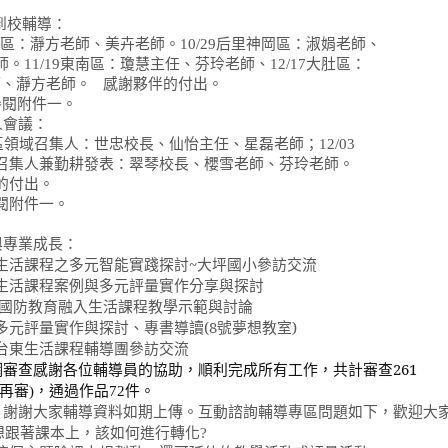
到校輔導：
區：瀞方老師、美卉老師。
10/29
后里神岡區：淑娟老師、
師。
11/19
東南區：瓊慧主任、芬玲老師、
12/17
大肚區：
師、瀞方老師。
感謝夥伴的付出。
參閱附件一。
人會議：
區領域召集人：世忠校長、仙怡主任、星磊老師；
12/03
召集人兼勤耕發表：翠琴校長、櫻雪老師、芬玲老師。
的付出。
閱附件一。
與專業成長：
生活課程之多元智能實踐探討
~
大坪國小參訪交流
生活課程案例與多元評量實作分享
與探討
國防教育融入生活課程教學示範與討論
多元評量實作與探討、
專書導讀
(8
號夢想教室
)
台東生活課程輔導團參訪交流
網審查感謝各位輔導員的協助，順利完成所有工作，共計審查
261
再審
)
，通過作品
72
件。
：謝謝大家輔導資料如期上傳。互動諮詢輔導專區問題如下，歡迎大
想跟著課本上，該如何進行轉化
?