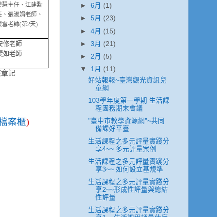
瓊慧主任、江建勳
►
6月
(1)
任、張淑娟老師、
►
5月
(23)
櫻雪老師
(
第
2
天
)
►
4月
(15)
►
3月
(21)
安修老師
斐如老師
►
2月
(5)
▼
1月
(11)
核章記
好站報報~臺灣觀光資訊兒
童網
103學年度第一學期 生活課
程團務期末會議
檔案櫃
)
"臺中市教學資源網"~共同
備課好平臺
生活課程之多元評量實踐分
享4~~ 多元評量案例
生活課程之多元評量實踐分
享3~~ 如何設立基規準
生活課程之多元評量實踐分
享2~~形成性評量與總結
性評量
生活課程之多元評量實踐分