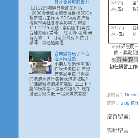
與社會參與影響力
2/5(
四
)
第
1111229輔導員增能工作坊
2/6(
五
)
教
_2030聯合國永續發展目標SDGs
教育培力工作坊 SDGs桌遊跨領
域教學與社會參與影響力 時間 :
111.12.29 地點 : 崇倫國中(與綜
2/5 (
四
)
音
合輔導團) 講師 : 徐明峰 老師 研
2/6 (
五
)
坊
習內容 : 1. 目前台灣有 3 位引
導師，須通過認證...
※註記說明
~
錄、獎勵紀
音樂變好玩了2~泡
泡音階遊戲
有些夥
※
小朋友吹過泡泡嗎?
初任研習工作
在吹泡泡單元,有沒
有嘗試用自己調製
的泡泡水進行各種吹泡遊戲呢?
仔細觀察泡泡如何飄動, 上上下下
飄的模樣是不是很有趣呢? 現在
搭配音階高低,一起來試試看喔!
張貼者：
Unkno
標籤：
0 05.
沒有留言:
張貼留言