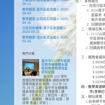
示範教學-南屯區鎮平國小 2020-
伍、
業務報告
06-11
一、完成分區
教學觀摩-龍井區龍海國小 2020-
1. 9/24
潭子
06-03
星磊老
教學觀摩-石岡區石岡國小 2020-
美卉老
04-15
2.
回饋請
分區到校輔導-潭子區東寶國小
二、領域召集
2020-03-25
1. 11/12
山
教學觀摩-清水區清水國小 2020-
中區領域
02-25
感謝夥伴
2.
回饋請參
熱門文章
三、團務會議
臺中市112學年度國
1.10/30
民教育輔導體系課
2.11/26
程與教學領導增能
3.12/02
研習紀錄
4.12/04
臺中市 112 學年
度國民教育輔導體系 課程與教學
5.12/19
領導增能研習 時間 : 112 年 12
四、教學資源
月 29 日 主題 : 臺中市全體輔導
件
(
含修訂
團員增能研習 ( 科博館場 ) 講
師： [ 社專人士 ] 郭岱伶、張力
五、網站建置
講師、劉穎穎、陳呈容 紀錄：郭
1.
若老師不
佳樺 會議 ( 研習 ) ...