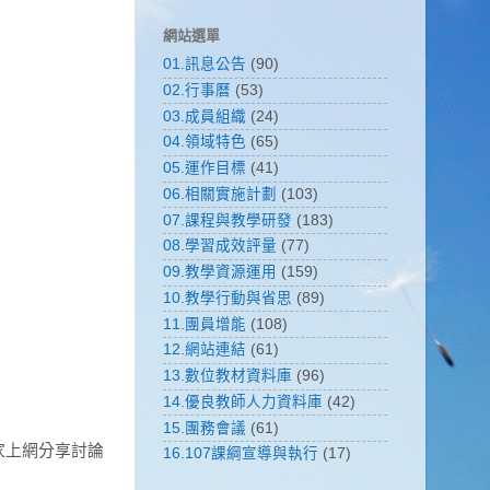
網站選單
01.訊息公告
(90)
02.行事曆
(53)
03.成員組織
(24)
04.領域特色
(65)
05.運作目標
(41)
06.相關實施計劃
(103)
07.課程與教學研發
(183)
08.學習成效評量
(77)
09.教學資源運用
(159)
10.教學行動與省思
(89)
11.團員增能
(108)
12.網站連結
(61)
13.數位教材資料庫
(96)
14.優良教師人力資料庫
(42)
15.團務會議
(61)
家上網分享討論
16.107課綱宣導與執行
(17)