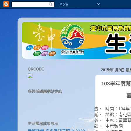
QRCODE
2015年1月9日 
103學年度
各領域議題網站連結
壹、
時間：
104
年
貳、
地點：南屯
參、
主席：黃翠
生活課程成果展示
肆、
主席致詞