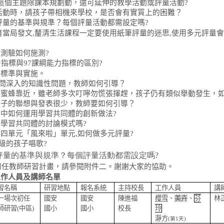
這個主題除課本規劃動，還可延伸的教學活動或評量活動
?
活動時，請孩子帶相機來學校，是否會有實質上的困難？
評量的基準與規準？每個評量活動都需設定嗎
?
育當局發文
,
釐清生活課程一定要使用紙筆評量的迷思
,
使用多元評量會
筆測驗如何施測
?
力指標與
97
課綱能力指標的區別
?
的標準與實施。
問深入的知識性問題，教師如何引導？
遇蜜蜂靠近，雖老師多次叮嚀勿慌張揮趕，孩子仍有類似舉動發生，
孩子的聯想與發表很少，教師要如何引導？
程中如何運用學習共同體的創新做法
?
用學習共同體的討論模式嗎
?
第四單元「風來啦」單元
,
如何做多元評量
?
級的孩子唱歌
?
評量的基準與規準？每個評量活動都需設定嗎
?
初任教師研習計畫，請參閱附件二。謝謝大家的協助。
工作人員及講師名單
習名稱
研習地點
報名系統
主持校長
工作人員
講
一場次初任
國安
國安
陳進福
櫻雪
、
美卉
、
芬
林
師研習
(
中區
)
國小
國小
校長
玲
瀞方
(
第
1
天
)