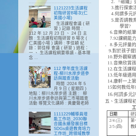
2.
「磁鐵」
3.
進行探索
1121223生活課程
初階研習B場次(仁
4.
何謂多元
美國小場)
5.
是否請教
生活課程會議 ( 研
學習
?
習 ) 記錄 時間 :
6.
音樂的紙
112 年 12 月 23 日 、 24 日 主
題 : 生活課程初階研習 B 場次 (
7.
92
課綱能
仁美國小場 ) 講師 : 李佳穎 紀
.
8.
多元評量
錄：郭佳樺 會議 ( 研習 ) 過程：
9.
對於孩子提
一 、 生活課程綱要導讀 - 基本理
10.
野外觀察
念 ...
11.
音樂欣賞
112 學年度生活課
12.
在生活課
程-柳川水岸步道參
13.
低年級適
訪與踏查活動
14.
康軒一上
時間 :2024 年 5
15
如何教低年
月 9 日 ( 星期四 )
地點：柳川水岸步道 主題 : 柳
16.
何謂多元
川水岸步道參訪與第二市場踏查
五、生活課程
活動 導覽文化講師 : 黃慶聲老師
日期
研
1111229輔導員增
能工作坊_2030聯
2/4 (
三
)
第
合國永續發展目標
2/5 (
四
)
教
SDGs桌遊教育培力
工作坊_跨領域教學