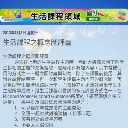
2013年1月2日 星期三
生活課程之概念圖評量
生活課程之概念圖評量
通常在上新的生活課程主題時，老師大概都會想了解學
生對相關主題的先備經驗、理解和有興趣內容，其中常被使
用的方式之一～概念圖討論與勾勒。除了在課程前使用，其
實在課程結束時，再一次和學生建構主題內容的概念圖，可
以幫助學生釐清與歸納所學，而教師亦可迅速評量出學生本
主題所學成效，是生活課程可嘗試的多元評量方式之一。在
Richard White/ Richard Gunstone
所著的「學習理解之多元
評量」一書中提及關於概念圖評量的建言：
1.
可以從簡單或熟悉的主題開始
2.
全班一起嘗試討論建構（老師示範）
3.
沒有絕對的標準答案
4.
不要太氾濫使用