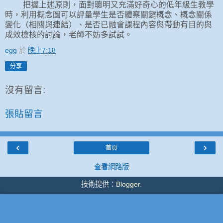
把握上述原則，面對聰明又充滿好奇心的低年級生教學
時，利用概念圖可以評量學生是否體察關鍵概念、概念關係
變化（相關與連結）、是否已融會課程內容與帶動有目的與
成效檢核的討論，老師不妨多試試。
egg
於
晚上7:18
分享
沒有留言:
張貼留言
‹
›
首頁
查看網路版
技術提供：
Blogger
.