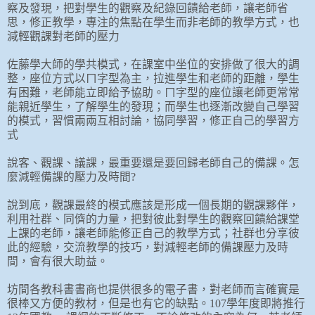
察及發現，把對學生的觀察及紀錄回饋給老師，讓老師省
思，修正教學，專注的焦點在學生而非老師的教學方式，也
減輕觀課對老師的壓力
佐藤學大師的學共模式，在課室中坐位的安排做了很大的調
整，座位方式以ㄇ字型為主，拉進學生和老師的距離，學生
有困難，老師能立即給予協助。ㄇ字型的座位讓老師更常常
能親近學生，了解學生的發現；而學生也逐漸改變自己學習
的模式，習慣兩兩互相討論，協同學習，修正自己的學習方
式
說客、觀課、議課，最重要還是要回歸老師自己的備課。怎
麼減輕備課的壓力及時間
?
說到底，觀課最終的模式應該是形成一個長期的觀課夥伴，
利用社群、同儕的力量，把對彼此對學生的觀察回饋給課堂
上課的老師，讓老師能修正自己的教學方式；社群也分享彼
此的經驗，交流教學的技巧，對減輕老師的備課壓力及時
間，會有很大助益。
坊間各教科書書商也提供很多的電子書，對老師而言確實是
很棒又方便的教材，但是也有它的缺點。
107
學年度即將推行