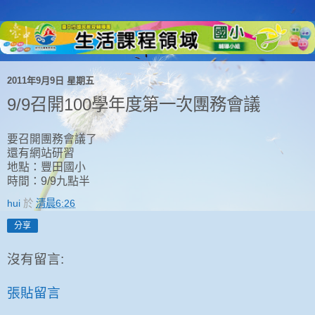
2011年9月9日 星期五
9/9召開100學年度第一次團務會議
要召開團務會議了
還有網站研習
地點：豐田國小
時間：9/9九點半
hui
於
清晨6:26
分享
沒有留言:
張貼留言