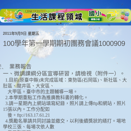
2011年9月9日 星期五
100學年第一學期期初團務會議1000909
壹、
業務報告
一、微調課綱分區宣導研習，請檢視（附件一）。
1.
目前
(
原臺中縣
)
未完成區域：東勢區
(
石岡區
)
、新社區、大
肚區、龍井區、大安區、
大甲區。臺中市的主題輔導一場。
2.
本學期重點工作為推廣教科書的轉化。
3.
請一星期內上網站填寫紀錄，照片請上傳
ftp
和網站，照片
15
張以內。工作分配如
後。
ftp://163.17.61.21
4.
獎勵名單請共同討論並繳交，以利後續獎狀的繕打。場地
學校三張、每場次依人數