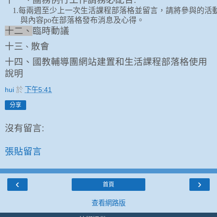
1.
每兩週至少上一次生活課程部落格並留言，
請將參與的活
與內容
po
在部落格發布消息及心得
。
十二、
臨時動議
十三
散會
、
十四、國教輔導團網站建置和生活課程部落格使用
說明
hui
於
下午5:41
分享
沒有留言:
張貼留言
‹
›
首頁
查看網路版