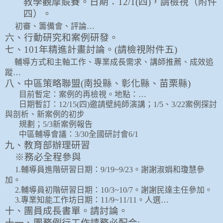
教學觀摩競賽。日期：
12/1(
四
)
，請檢視（附件
四）。
初審、籌備會、評論…
六、行動研究和案例研發。
七、
101
年精進計畫討論。
(
請檢視附件五
)
輔導方式和主軸工作、專業成長需求、講師推薦、成效追
蹤…
八、中區策略聯盟
(
南投縣、彰化縣、苗栗縣
)
目前暫定：案例的再檢視。地點：…
日期暫訂：
12/15(
四
)
邀請壁純師演講；
1/5
、
3/22
案例探討
與剖析、新案例的初步
規劃；
5/3
新案例報告
中區輔導會議：
3/30
全國研討會
6/1
九、教育部辦理研習
※務必全程參與
1.
輔導員進階研習日期：
9/19~9/23
。謝謝淑娟和瓊慧參
加。
2.
輔導員初階研習日期：
10/3~10/7
。謝謝民達主任參加。
3.
專業知能工作坊日期：
11/9~11/11
。人選…
十、團員成長書單。請討論。
十一、團務例行工作請務必配合
: