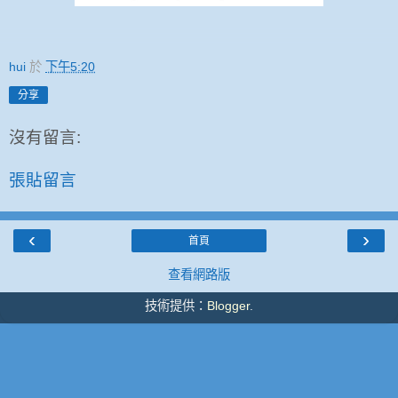
hui
於
下午5:20
分享
沒有留言:
張貼留言
‹
›
首頁
查看網路版
技術提供：
Blogger
.