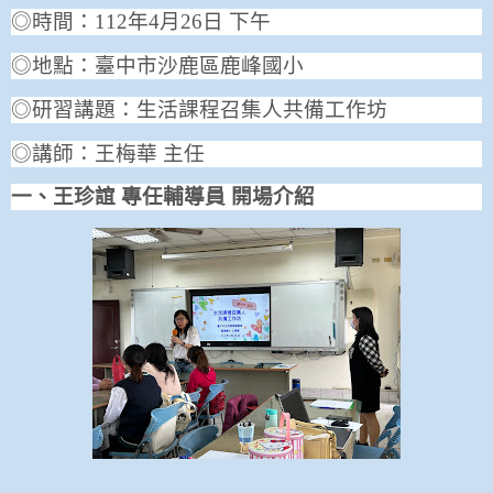
◎時間：
112
年
4
月
26
日 下午
◎地點：臺中市沙鹿區鹿峰國小
◎研習講題：生活課程召集人共備工作坊
◎講師：王梅華 主任
一、王珍誼 專任輔導員 開場介紹