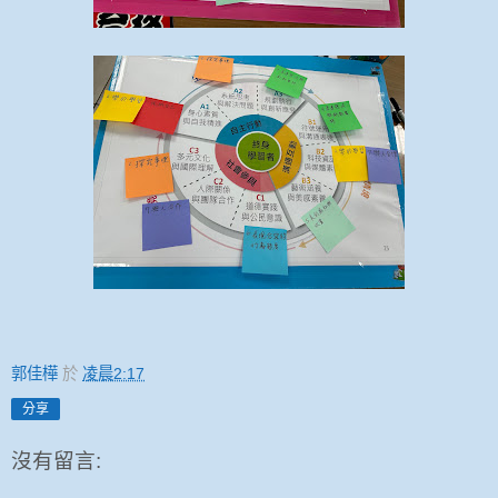
郭佳樺
於
凌晨2:17
分享
沒有留言: