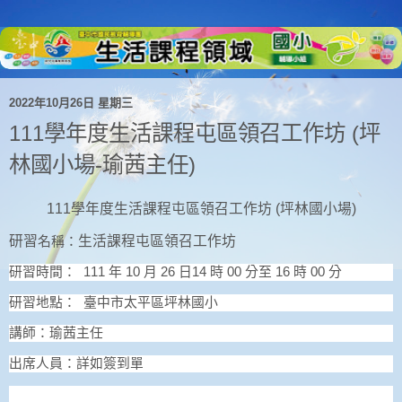
2022年10月26日 星期三
111學年度生活課程屯區領召工作坊 (坪
林國小場-瑜茜主任)
111學年度生活課程屯區領召工作坊 (坪林國小場)
研習
生活課程屯區領召工作坊
名稱：
研習
時間：
111
年
10
月
26
日14
時
00
分至
16
時
00
分
研習
地點： 臺中市太平區坪林國小
講師
：瑜茜主任
出席人員：詳如簽到單