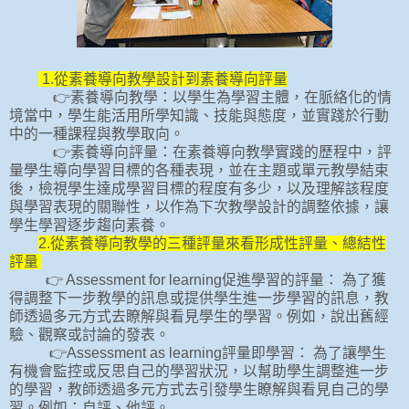
1.從素養導向教學設計到素養導向評量
👉素養導向教學：以學生為學習主體，在脈絡化的情
境當中，學生能活用所學知識、技能與態度，並實踐於行動
中的一種課程與教學取向。
👉素養導向評量：在素養導向教學實踐的歷程中，評
量學生導向學習目標的各種表現，並在主題或單元教學結束
後，檢視學生達成學習目標的程度有多少，以及理解該程度
與學習表現的關聯性，以作為下次教學設計的調整依據，讓
學生學習逐步趨向素養。
2.從素養導向教學的三種評量來看形成性評量、總結性
評量
👉 Assessment for learning促進學習的評量： 為了獲
得調整下一步教學的訊息或提供學生進一步學習的訊息，教
師透過多元方式去瞭解與看見學生的學習。例如，說出舊經
驗、觀察或討論的發表。
👉Assessment as learning評量即學習： 為了讓學生
有機會監控或反思自己的學習狀況，以幫助學生調整進一步
的學習，教師透過多元方式去引發學生瞭解與看見自己的學
習。例如：自評、他評。