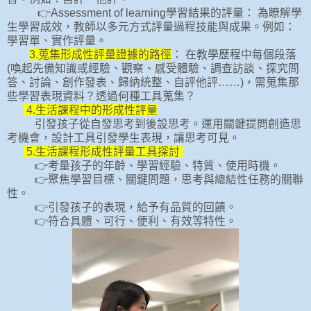
👉Assessment of learning學習結果的評量： 為瞭解學
生學習成效，教師以多元方式評量過程技能與成果。例如：
學習單、實作評量。
3.蒐集形成性評量證據的路徑
： 在教學歷程中每個段落
(喚起先備知識或經驗、觀察、感受體驗、調查訪談、探究問
答、討論、創作發表、歸納統整、自評他評……)，需蒐集那
些學習表現資料？透過何種工具蒐集？
4.生活課程中的形成性評量
引發孩子從自發思考到後設思考。運用關鍵提問創造思
考機會，設計工具引發學生表現，讓思考可見。
5.生活課程形成性評量工具探討
👉考量孩子的年齡、學習經驗、特質、使用時機。
👉聚焦學習目標、關鍵問題，思考與總結性任務的關聯
性。
👉引發孩子的表現，給予有品質的回饋。
👉符合具體、可行、便利、有效等特性。