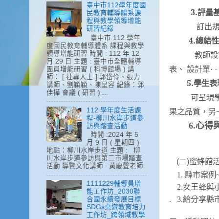
臺中市112學年度國
3.
評量
民教育輔導體系課
程與教學領導增能
訂出
研習紀錄
臺中市 112 學年
4.
總結性
度國民教育輔導體系 課程與教學
領導增能研習 時間 : 112 年 12
教師設
月 29 日 主題 : 臺中市全體輔導
表、
設
計單· ·
團員增能研習 ( 科博館場 ) 講
師： [ 社專人士 ] 郭岱伶、張力
5.
學生表
講師、劉穎穎、陳呈容 紀錄：郭
佳樺 會議 ( 研習 ) ...
可呈現
112 學年度生活課
果之
品質，另
程-柳川水岸步道參
6.
心得
訪與踏查活動
時間 :2024 年 5
月 9 日 ( 星期四 )
地點：柳川水岸步道 主題 : 柳
川水岸步道參訪與第二市場踏查
(
二
)
蜜蜂館
活動 導覽文化講師 : 黃慶聲老師
1.
縣市
案例
1111229輔導員增
2.
女王蜂與
能工作坊_2030聯
. 3.
給分享縣
合國永續發展目標
SDGs桌遊教育培力
工作坊_跨領域教學