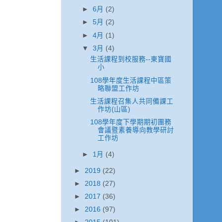
►
6月
(2)
►
5月
(2)
►
4月
(1)
▼
3月
(4)
生活課程到校服務--東寶國
小
108學年度生活課程中區策
略聯盟工作坊
生活課程召集人共同備課工
作坊(山區)
108學年度下學期期初團務
會議暨素養導向教學研討
工作坊
►
1月
(4)
►
2019
(22)
►
2018
(27)
►
2017
(36)
►
2016
(97)