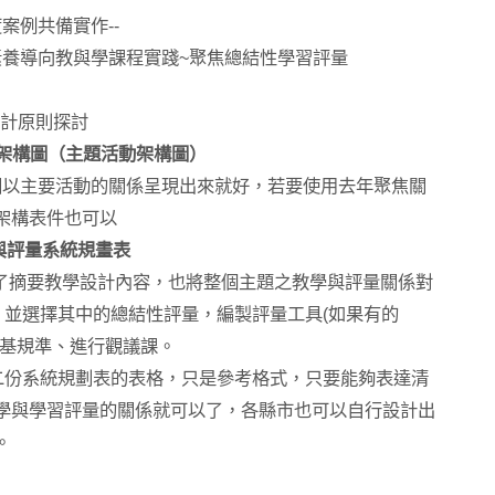
度案例共備實作
--
素養導向教與學課程實踐
~
聚焦總結性學習評量
計原則探討
架構圖（主題活動架構圖）
圖以主要活動的關係呈現出來就好，若要使用去年聚焦關
架構表件也可以
與評量系統規畫表
了摘要教學設計內容，也將整個主題之教學與評量關係對
，並選擇其中的總結性評量，編製評量工具
(
如果有的
基規準、進行觀議課。
二份系統規劃表的表格，只是參考格式，只要能夠表達清
學與學習評量的關係就可以了，各縣市也可以自行設計
出
。