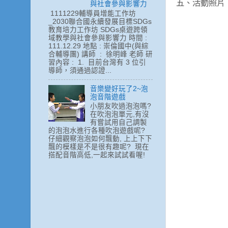
五、活動照片
與社會參與影響力
1111229輔導員增能工作坊
_2030聯合國永續發展目標SDGs
教育培力工作坊 SDGs桌遊跨領
域教學與社會參與影響力 時間 :
111.12.29 地點 : 崇倫國中(與綜
合輔導團) 講師 : 徐明峰 老師 研
習內容 : 1. 目前台灣有 3 位引
導師，須通過認證...
音樂變好玩了2~泡
泡音階遊戲
小朋友吹過泡泡嗎?
在吹泡泡單元,有沒
有嘗試用自己調製
的泡泡水進行各種吹泡遊戲呢?
仔細觀察泡泡如何飄動, 上上下下
飄的模樣是不是很有趣呢? 現在
搭配音階高低,一起來試試看喔!