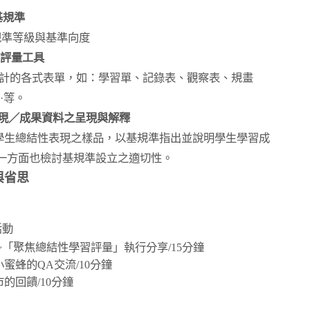
基規準
規準等級與基準向度
評量工具
計的各式表單，如：學習單、記錄表、觀察表、規畫
 ·等。
現／成果資料之呈現與解釋
學生總結性表現之樣品，以基規準指出並說明學生學習成
一方面也檢討基規準設立之適切性。
與省思
活動
~
「聚焦總結性學習評量」
執行分享
/15
分鐘
小蜜蜂的
QA
交流
/10
分鐘
市的回饋
/10
分鐘