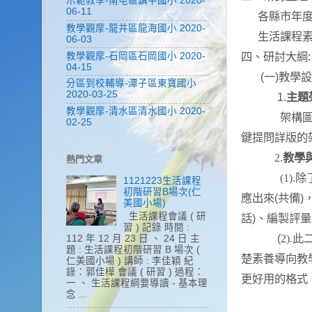
示範教學-南屯區鎮平國小 2020-
06-11
各縣市年
教學觀摩-龍井區龍海國小 2020-
生活課程
06-03
四、研討大綱
:
教學觀摩-石岡區石岡國小 2020-
04-15
一
教學設
(
)
分區到校輔導-潭子區東寶國小
主題
2020-03-25
1.
教學觀摩-清水區清水國小 2020-
架構
02-25
鍵
提問詳版的
教學
2.
熱門文章
(1).
除
1121223生活課程
初階研習B場次(仁
應
出來
(
共備
)
美國小場)
生活課程會議 ( 研
話
)
、編製評量
習 ) 記錄 時間 :
(
2).
此
112 年 12 月 23 日 、 24 日 主
題 : 生活課程初階研習 B 場次 (
楚素養
導向教
仁美國小場 ) 講師 : 李佳穎 紀
錄：郭佳樺 會議 ( 研習 ) 過程：
更好用的格式
一 、 生活課程綱要導讀 - 基本理
念 ...