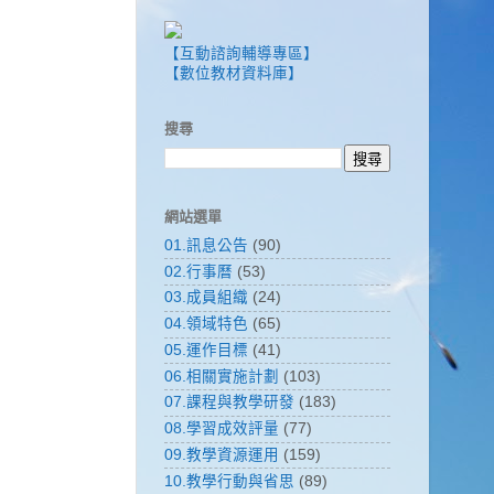
【互動諮詢輔導專區】
【數位教材資料庫】
搜尋
網站選單
01.訊息公告
(90)
02.行事曆
(53)
03.成員組織
(24)
04.領域特色
(65)
05.運作目標
(41)
06.相關實施計劃
(103)
07.課程與教學研發
(183)
08.學習成效評量
(77)
09.教學資源運用
(159)
10.教學行動與省思
(89)