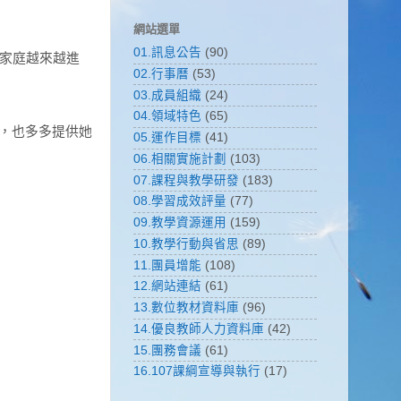
網站選單
01.訊息公告
(90)
家庭越來
越進
02.行事曆
(53)
03.成員組織
(24)
04.領域特色
(65)
，也多多提供她
05.運作目標
(41)
06.相關實施計劃
(103)
07.課程與教學研發
(183)
08.學習成效評量
(77)
09.教學資源運用
(159)
10.教學行動與省思
(89)
11.團員增能
(108)
12.網站連結
(61)
13.數位教材資料庫
(96)
14.優良教師人力資料庫
(42)
15.團務會議
(61)
16.107課綱宣導與執行
(17)