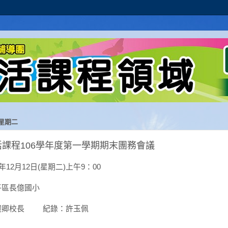
 星期二
2生活課程106學年度第一學期期末團務會議
年
月
日
星期二
上午
：
12
12
(
)
9
00
平區長億國小
麗卿校長
紀錄：許玉佩