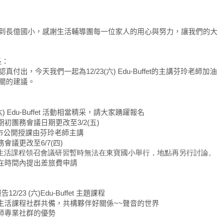
：
：
到長億國小，感謝生活輔導團每一位家人的用心與努力，讓我們的大
長：
認真付出，今天我們一起為
六
的主講芬玲老師加油
12/23(
) Edu-Buffet
關的建議。
：
六
活動相當精采，請大家踴躍報名
) Edu-Buffet
期初團務會議日期更改至
五
3/2(
)
市公開授課由芬玲老師主講
務會議更改至
四
6/7(
)
學期生活課程領召會議研習暫時無法在東寶國小舉行，地點再另行討論。
在時間內提出差旅費申請
報告
六
主題課程
12/23 (
)Edu-Buffet
生活課程社群共備，共構夥伴好關係
聲音的世界
~~
師專業社群的優勢