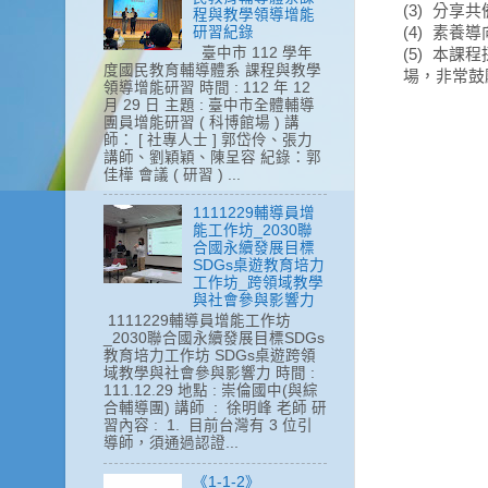
(3)
分享共
程與教學領導增能
研習紀錄
(4)
素養導
臺中市 112 學年
(5)
本課程
度國民教育輔導體系 課程與教學
場，非常鼓
領導增能研習 時間 : 112 年 12
月 29 日 主題 : 臺中市全體輔導
團員增能研習 ( 科博館場 ) 講
師： [ 社專人士 ] 郭岱伶、張力
講師、劉穎穎、陳呈容 紀錄：郭
佳樺 會議 ( 研習 ) ...
1111229輔導員增
能工作坊_2030聯
合國永續發展目標
SDGs桌遊教育培力
工作坊_跨領域教學
與社會參與影響力
1111229輔導員增能工作坊
_2030聯合國永續發展目標SDGs
教育培力工作坊 SDGs桌遊跨領
域教學與社會參與影響力 時間 :
111.12.29 地點 : 崇倫國中(與綜
合輔導團) 講師 : 徐明峰 老師 研
習內容 : 1. 目前台灣有 3 位引
導師，須通過認證...
《1-1-2》