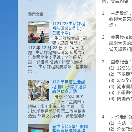
會議內容
四、
主席致詞
1.
熱門文章
歡迎大家來
1121223生活課程
步。
初階研習B場次(仁
美國小場)
黃美玲校
2.
生活課程會議 ( 研
感謝大家的
習 ) 記錄 時間 :
112 年 12 月 23 日 、 24 日 主
當天課程相
題 : 生活課程初階研習 B 場次 (
仁美國小場 ) 講師 : 李佳穎 紀
團務報告
3.
錄：郭佳樺 會議 ( 研習 ) 過程：
一 、 生活課程綱要導讀 - 基本理
(1)
12/23(
念 ...
下學期
(2)
全
(3)
3/22
112 學年度生活課
期末團
(4)
程-柳川水岸步道參
訪與踏查活動
(5) 下
時間 :2024 年 5
請團員
(6)
月 9 日 ( 星期四 )
地點：柳川水岸步道 主題 : 柳
川水岸步道參訪與第二市場踏查
活動 導覽文化講師 : 黃慶聲老師
芬玲老師
4.
主題：
(1)
臺中市112學年度國
(2)
介紹教
民教育輔導體系課