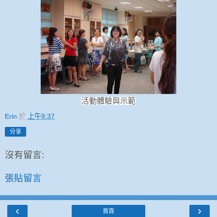
活動體驗與示範
Erin
於
上午9:37
分享
沒有留言:
張貼留言
‹
›
首頁