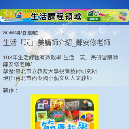
2014年6月8日 星期日
生活「玩」美講師介紹_鄭安修老師
103年生活課程有效教學-生活「玩」美研習講師
鄭安修
老
師
/
學
歷
:
臺
北
市
立
教育大學視覺藝術研究所
現任
:
台
北
市內湖國小藝文與人文
教師
著作：