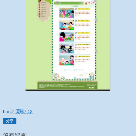
hui
於
清晨7:12
分享
沒有留言: