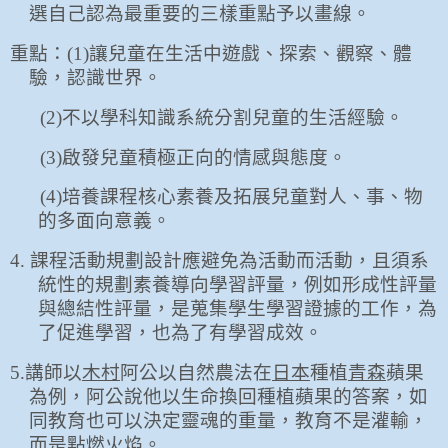
選自己認為最重要的三樣重點予以畫線。
重點：
(1)
讓兒童在生活中遊戲、探索、觀察、體
驗，認識世界。
(2)
不以學科知識系統分割兒童的生活經驗。
(3)
啟發兒童積極正向的情感與態度。
(4)
培養課程核心素養及拓展兒童對人、事、物
的多面向意義。
4.
課程活動規劃設計應避免為活動而活動，且須系
統性的規劃素養導向學習評量，例如形成性評量
與總結性評量，是蒐集學生學習證據的工作，為
了促進學習，也為了有學習成效。
5.
講師以
木村
阿公以自然農法在
日本
種植
青森
蘋果
為例，阿公說他以生命換回種植蘋果的答案，如
同教育也可以決定靈魂的重量，教育不是灌輸，
而是點燃火焰。