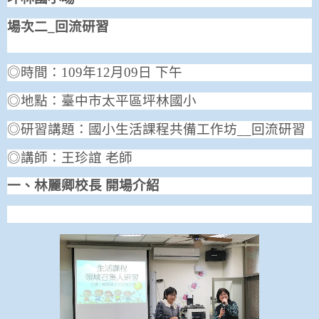
場次二
_
回流研習
◎時間：
109
年
12
月
09
日 下午
◎地點：臺中市太平區坪林國小
◎研習講題：國小生活課程共備工作坊__回流研習
◎講師：王珍誼 老師
一、林麗卿校長 開場介紹